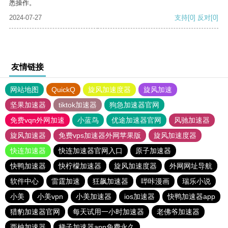
悉操作。
2024-07-27
支持
[0]
反对
[0]
友情链接
网站地图
QuickQ
旋风加速度器
旋风加速
坚果加速器
tiktok加速器
狗急加速器官网
免费vqn外网加速
小蓝鸟
优途加速器官网
风驰加速器
旋风加速器
免费vps加速器外网苹果版
旋风加速度器
快连加速器
快连加速器官网入口
原子加速器
快鸭加速器
快柠檬加速器
旋风加速度器
外网网址导航
软件中心
雷霆加速
狂飙加速器
哔咔漫画
瑞乐小说
小美
小美vpn
小美加速器
ios加速器
快鸭加速器app
猎豹加速器官网
每天试用一小时加速器
老佛爷加速器
西柚加速器
梯子加速器app免费永久