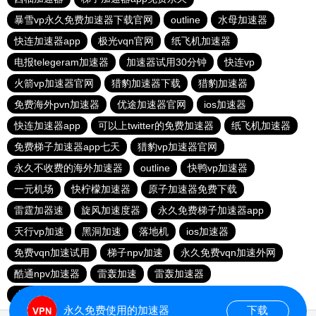
暴雪vp永久免费加速器下载官网
outline
水母加速器
快连加速器app
极光vqn官网
纸飞机加速器
电报telegeram加速器
加速器试用30分钟
快连vp
火箭vp加速器官网
猎豹加速器下载
猎豹加速器
免费海外pvn加速器
优途加速器官网
ios加速器
快连加速器app
可以上twitter的免费加速器
纸飞机加速器
免费梯子加速器app七天
猎豹vp加速器官网
永久不收费的海外加速器
outline
快鸭vp加速器
一元机场
快柠檬加速器
原子加速器免费下载
雷霆加器速
旋风加速度器
永久免费梯子加速器app
天行vp加速
黑洞加速
落地机
ios加速器
免费vqn加速试用
梯子npv加速
永久免费vqn加速外网
酷通npv加速器
雷轰加速
雷轰加速器
小猫咪ciash加速器
极光aurora加速器
永久免费使用的加速器
下载