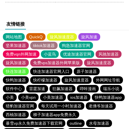
友情链接
网站地图
QuickQ
旋风加速度器
旋风加速
坚果加速器
tiktok加速器
狗急加速器官网
免费vqn外网加速
小蓝鸟
优途加速器官网
风驰加速器
旋风加速器
免费vps加速器外网苹果版
旋风加速度器
快连加速器
快连加速器官网入口
原子加速器
快鸭加速器
快柠檬加速器
旋风加速度器
外网网址导航
软件中心
雷霆加速
狂飙加速器
哔咔漫画
瑞乐小说
小美
小美vpn
小美加速器
ios加速器
快鸭加速器app
猎豹加速器官网
每天试用一小时加速器
老佛爷加速器
西柚加速器
梯子加速器app免费永久
暴雪vp永久免费加速器下载官网
outline
水母加速器