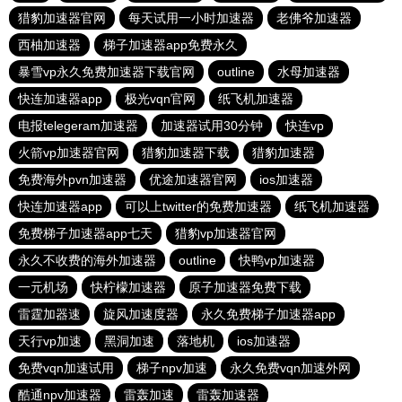
猎豹加速器官网
每天试用一小时加速器
老佛爷加速器
西柚加速器
梯子加速器app免费永久
暴雪vp永久免费加速器下载官网
outline
水母加速器
快连加速器app
极光vqn官网
纸飞机加速器
电报telegeram加速器
加速器试用30分钟
快连vp
火箭vp加速器官网
猎豹加速器下载
猎豹加速器
免费海外pvn加速器
优途加速器官网
ios加速器
快连加速器app
可以上twitter的免费加速器
纸飞机加速器
免费梯子加速器app七天
猎豹vp加速器官网
永久不收费的海外加速器
outline
快鸭vp加速器
一元机场
快柠檬加速器
原子加速器免费下载
雷霆加器速
旋风加速度器
永久免费梯子加速器app
天行vp加速
黑洞加速
落地机
ios加速器
免费vqn加速试用
梯子npv加速
永久免费vqn加速外网
酷通npv加速器
雷轰加速
雷轰加速器