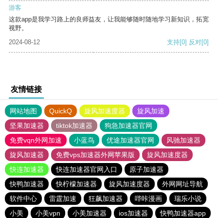
游客
这款app是我学习路上的良师益友，让我能够随时随地学习新知识，拓宽
视野。
2024-08-12
支持
[0]
反对
[0]
友情链接
网站地图
QuickQ
旋风加速度器
旋风加速
坚果加速器
tiktok加速器
狗急加速器官网
免费vqn外网加速
小蓝鸟
优途加速器官网
风驰加速器
旋风加速器
免费vps加速器外网苹果版
旋风加速度器
快连加速器
快连加速器官网入口
原子加速器
快鸭加速器
快柠檬加速器
旋风加速度器
外网网址导航
软件中心
雷霆加速
狂飙加速器
哔咔漫画
瑞乐小说
小美
小美vpn
小美加速器
ios加速器
快鸭加速器app