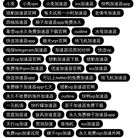
小美
小美vpn
小美加速器
ios加速器
快鸭加速器app
猎豹加速器官网
每天试用一小时加速器
老佛爷加速器
西柚加速器
梯子加速器app免费永久
暴雪vp永久免费加速器下载官网
outline
水母加速器
快连加速器app
极光vqn官网
纸飞机加速器
电报telegeram加速器
加速器试用30分钟
快连vp
火箭vp加速器官网
猎豹加速器下载
猎豹加速器
免费海外pvn加速器
优途加速器官网
ios加速器
快连加速器app
可以上twitter的免费加速器
纸飞机加速器
免费梯子加速器app七天
猎豹vp加速器官网
永久不收费的海外加速器
outline
快鸭vp加速器
一元机场
快柠檬加速器
原子加速器免费下载
雷霆加器速
旋风加速度器
永久免费梯子加速器app
天行vp加速
黑洞加速
落地机
ios加速器
免费vqn加速试用
梯子npv加速
永久免费vqn加速外网