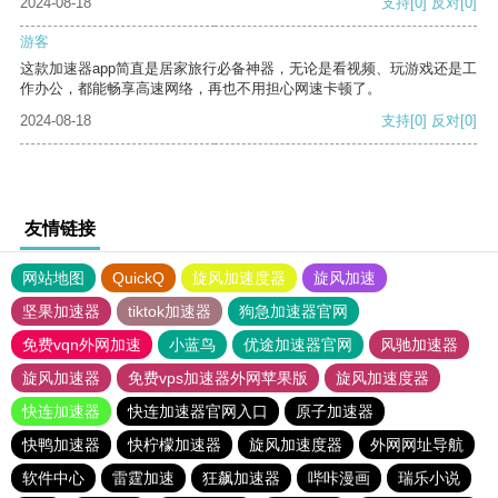
2024-08-18
支持
[0]
反对
[0]
游客
这款加速器app简直是居家旅行必备神器，无论是看视频、玩游戏还是工
作办公，都能畅享高速网络，再也不用担心网速卡顿了。
2024-08-18
支持
[0]
反对
[0]
友情链接
网站地图
QuickQ
旋风加速度器
旋风加速
坚果加速器
tiktok加速器
狗急加速器官网
免费vqn外网加速
小蓝鸟
优途加速器官网
风驰加速器
旋风加速器
免费vps加速器外网苹果版
旋风加速度器
快连加速器
快连加速器官网入口
原子加速器
快鸭加速器
快柠檬加速器
旋风加速度器
外网网址导航
软件中心
雷霆加速
狂飙加速器
哔咔漫画
瑞乐小说