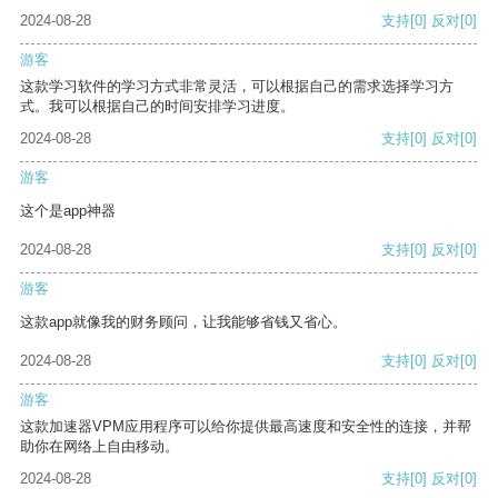
2024-08-28
支持
[0]
反对
[0]
游客
这款学习软件的学习方式非常灵活，可以根据自己的需求选择学习方
式。我可以根据自己的时间安排学习进度。
2024-08-28
支持
[0]
反对
[0]
游客
这个是app神器
2024-08-28
支持
[0]
反对
[0]
游客
这款app就像我的财务顾问，让我能够省钱又省心。
2024-08-28
支持
[0]
反对
[0]
游客
这款加速器VPM应用程序可以给你提供最高速度和安全性的连接，并帮
助你在网络上自由移动。
2024-08-28
支持
[0]
反对
[0]