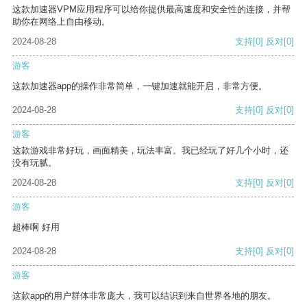
这款加速器VPM应用程序可以给你提供最高速度和安全性的连接，并帮
助你在网络上自由移动。
2024-08-28
支持
[0]
反对
[0]
游客
这款加速器app的操作非常简单，一键加速就能开启，非常方便。
2024-08-28
支持
[0]
反对
[0]
游客
这款游戏非常好玩，画面精美，玩法丰富。我已经玩了好几个小时，还
没有玩腻。
2024-08-28
支持
[0]
反对
[0]
游客
超棒啊 好用
2024-08-28
支持
[0]
反对
[0]
游客
这款app的用户群体非常庞大，我可以结识到来自世界各地的朋友。