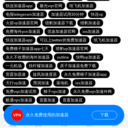
快连加速器app
极光vqn官网
纸飞机加速器
电报telegeram加速器
加速器试用30分钟
快连vp
火箭vp加速器官网
猎豹加速器下载
猎豹加速器
免费海外pvn加速器
优途加速器官网
ios加速器
快连加速器app
可以上twitter的免费加速器
纸飞机加速器
免费梯子加速器app七天
猎豹vp加速器官网
永久不收费的海外加速器
outline
快鸭vp加速器
一元机场
快柠檬加速器
原子加速器免费下载
雷霆加器速
旋风加速度器
永久免费梯子加速器app
天行vp加速
黑洞加速
落地机
ios加速器
免费vqn加速试用
梯子npv加速
永久免费vqn加速外网
酷通npv加速器
雷轰加速
雷轰加速器
小猫咪ciash加速器
极光aurora加速器
永久免费使用的加速器
下载
首页
安卓
苹果
排行
推荐