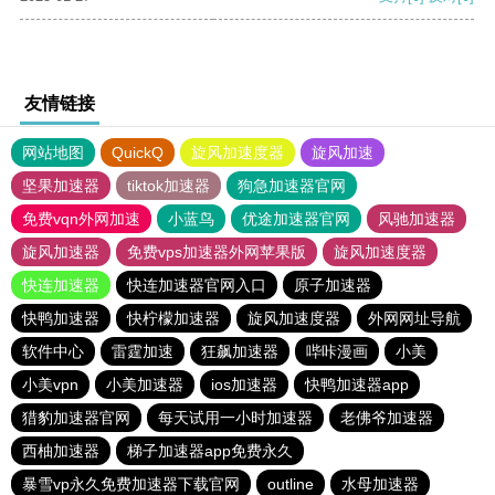
友情链接
网站地图
QuickQ
旋风加速度器
旋风加速
坚果加速器
tiktok加速器
狗急加速器官网
免费vqn外网加速
小蓝鸟
优途加速器官网
风驰加速器
旋风加速器
免费vps加速器外网苹果版
旋风加速度器
快连加速器
快连加速器官网入口
原子加速器
快鸭加速器
快柠檬加速器
旋风加速度器
外网网址导航
软件中心
雷霆加速
狂飙加速器
哔咔漫画
小美
小美vpn
小美加速器
ios加速器
快鸭加速器app
猎豹加速器官网
每天试用一小时加速器
老佛爷加速器
西柚加速器
梯子加速器app免费永久
暴雪vp永久免费加速器下载官网
outline
水母加速器