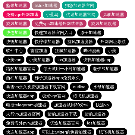
坚果加速器
tiktok加速器
狗急加速器官网
免费vqn外网加速
小蓝鸟
优途加速器官网
风驰加速器
旋风加速器
免费vps加速器外网苹果版
旋风加速度器
快连加速器
快连加速器官网入口
原子加速器
快鸭加速器
快柠檬加速器
旋风加速度器
外网网址导航
软件中心
雷霆加速
狂飙加速器
哔咔漫画
小美
小美vpn
小美加速器
ios加速器
快鸭加速器app
猎豹加速器官网
每天试用一小时加速器
老佛爷加速器
西柚加速器
梯子加速器app免费永久
暴雪vp永久免费加速器下载官网
outline
水母加速器
快连加速器app
极光vqn官网
纸飞机加速器
电报telegeram加速器
加速器试用30分钟
快连vp
火箭vp加速器官网
猎豹加速器下载
猎豹加速器
免费海外pvn加速器
优途加速器官网
ios加速器
快连加速器app
可以上twitter的免费加速器
纸飞机加速器