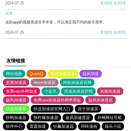
2024-07-25
支持
[0]
反对
[0]
游客
这款app的视频资源非常丰富，可以满足我不同的娱乐需求。
2024-07-25
支持
[0]
反对
[0]
友情链接
网站地图
QuickQ
旋风加速度器
旋风加速
坚果加速器
tiktok加速器
狗急加速器官网
免费vqn外网加速
小蓝鸟
优途加速器官网
风驰加速器
旋风加速器
免费vps加速器外网苹果版
旋风加速度器
快连加速器
快连加速器官网入口
原子加速器
快鸭加速器
快柠檬加速器
旋风加速度器
外网网址导航
软件中心
雷霆加速
狂飙加速器
哔咔漫画
瑞乐小说