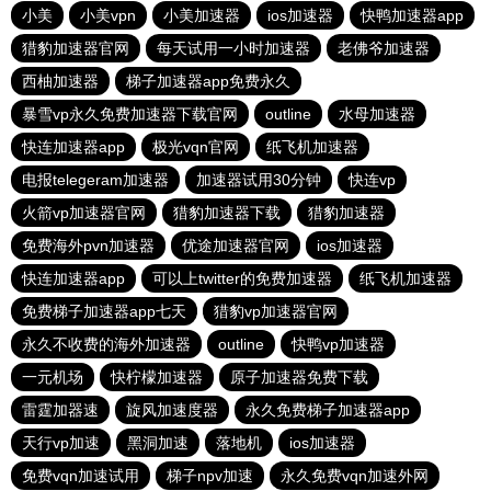
小美
小美vpn
小美加速器
ios加速器
快鸭加速器app
猎豹加速器官网
每天试用一小时加速器
老佛爷加速器
西柚加速器
梯子加速器app免费永久
暴雪vp永久免费加速器下载官网
outline
水母加速器
快连加速器app
极光vqn官网
纸飞机加速器
电报telegeram加速器
加速器试用30分钟
快连vp
火箭vp加速器官网
猎豹加速器下载
猎豹加速器
免费海外pvn加速器
优途加速器官网
ios加速器
快连加速器app
可以上twitter的免费加速器
纸飞机加速器
免费梯子加速器app七天
猎豹vp加速器官网
永久不收费的海外加速器
outline
快鸭vp加速器
一元机场
快柠檬加速器
原子加速器免费下载
雷霆加器速
旋风加速度器
永久免费梯子加速器app
天行vp加速
黑洞加速
落地机
ios加速器
免费vqn加速试用
梯子npv加速
永久免费vqn加速外网