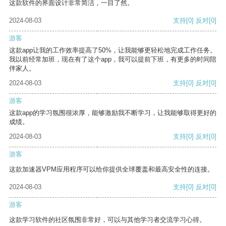
这款软件的界面设计非常简洁，一目了然。
2024-08-03
支持
[0]
反对
[0]
游客
这款app让我的工作效率提高了50%，让我能够更轻松地完成工作任务。
我以前经常加班，现在有了这个app，我可以提前下班，有更多的时间陪
伴家人。
2024-08-03
支持
[0]
反对
[0]
游客
这款app的学习氛围很浓厚，能够激励我不断学习，让我能够取得更好的
成绩。
2024-08-03
支持
[0]
反对
[0]
游客
这款加速器VPM应用程序可以给你提供全球覆盖和最高安全性的连接。
2024-08-03
支持
[0]
反对
[0]
游客
这款学习软件的社区氛围非常好，可以与其他学习者交流学习心得。