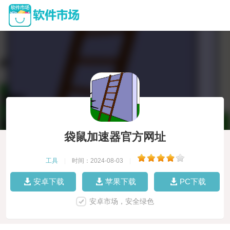
袋鼠加速器官方网址
工具
|
时间：2024-08-03
|
安卓下载
苹果下载
PC下载
安卓市场，安全绿色