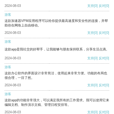
2024-08-03
支持
[0]
反对
[0]
游客
这款加速器VPM应用程序可以给你提供最高速度和安全性的连接，并帮
助你在网络上自由移动。
2024-08-03
支持
[0]
反对
[0]
游客
这款app是我社交的好帮手，让我能够与朋友保持联系，分享生活点滴。
2024-08-03
支持
[0]
反对
[0]
游客
这款办公软件的界面设计非常简洁，使用起来非常方便。功能的布局也
很合理，一目了然。
2024-08-03
支持
[0]
反对
[0]
游客
这款app的功能非常强大，可以满足我所有的工作需求。我可以使用它来
编辑文档、制作演示文稿、管理日程安排等。
2024-08-03
支持
[0]
反对
[0]