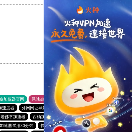
支持
[0]
反对
[0]
支持
[0]
反对
[0]
途加速器官网
风驰加速器
旋风加速器
加速度器
外网网址导航
软件中心
雷霆加速
狂飙加速器
老佛爷加速器
西柚加速器
梯子加速器app免费永久
加速器试用30分钟
快连vp
火箭vp加速器官网