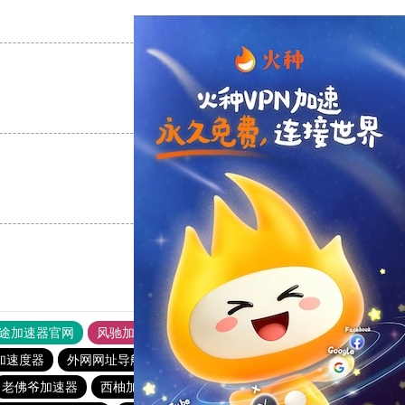
支持
[0]
反对
[0]
支持
[0]
反对
[0]
支持
[0]
反对
[0]
途加速器官网
风驰加速器
旋风加速器
加速度器
外网网址导航
软件中心
雷霆加速
狂飙加速器
老佛爷加速器
西柚加速器
梯子加速器app免费永久