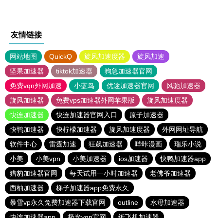
友情链接
网站地图
QuickQ
旋风加速度器
旋风加速
坚果加速器
tiktok加速器
狗急加速器官网
免费vqn外网加速
小蓝鸟
优途加速器官网
风驰加速器
旋风加速器
免费vps加速器外网苹果版
旋风加速度器
快连加速器
快连加速器官网入口
原子加速器
快鸭加速器
快柠檬加速器
旋风加速度器
外网网址导航
软件中心
雷霆加速
狂飙加速器
哔咔漫画
瑞乐小说
小美
小美vpn
小美加速器
ios加速器
快鸭加速器app
猎豹加速器官网
每天试用一小时加速器
老佛爷加速器
西柚加速器
梯子加速器app免费永久
暴雪vp永久免费加速器下载官网
outline
水母加速器
快连加速器app
极光vqn官网
纸飞机加速器