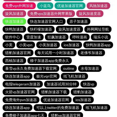
免费vqn外网加速
小蓝鸟
优途加速器官网
风驰加速器
旋风加速器
免费vps加速器外网苹果版
旋风加速度器
快连加速器
快连加速器官网入口
原子加速器
快鸭加速器
快柠檬加速器
旋风加速度器
外网网址导航
软件中心
雷霆加速
狂飙加速器
哔咔漫画
瑞乐小说
小美
小美vpn
小美加速器
ios加速器
快鸭加速器app
猎豹加速器官网
每天试用一小时加速器
老佛爷加速器
西柚加速器
梯子加速器app免费永久
暴雪vp永久免费加速器下载官网
outline
水母加速器
快连加速器app
极光vqn官网
纸飞机加速器
电报telegeram加速器
加速器试用30分钟
快连vp
火箭vp加速器官网
猎豹加速器下载
猎豹加速器
免费海外pvn加速器
优途加速器官网
ios加速器
快连加速器app
可以上twitter的免费加速器
纸飞机加速器
免费梯子加速器app七天
猎豹vp加速器官网