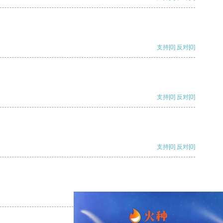
支持
[0]
反对
[0]
支持
[0]
反对
[0]
支持
[0]
反对
[0]
支持
[0]
反对
[0]