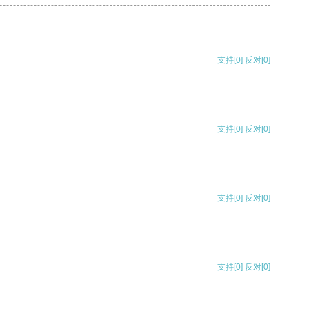
支持
[0]
反对
[0]
支持
[0]
反对
[0]
支持
[0]
反对
[0]
支持
[0]
反对
[0]