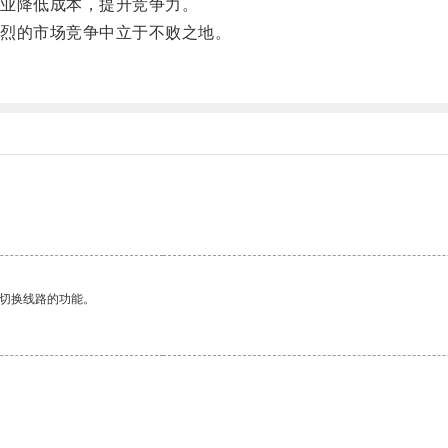
业降低成本，提升竞争力。
烈的市场竞争中立于不败之地。
动切换线路的功能。