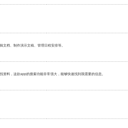
编辑文档、制作演示文稿、管理日程安排等。
找资料，这款app的搜索功能非常强大，能够快速找到我需要的信息。