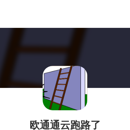
欧通通云跑路了