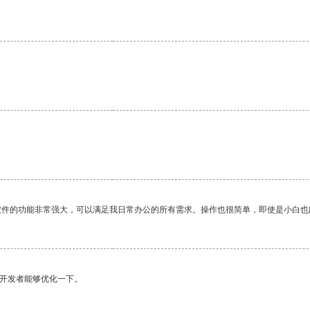
软件的功能非常强大，可以满足我日常办公的所有需求。操作也很简单，即使是小白也
望开发者能够优化一下。