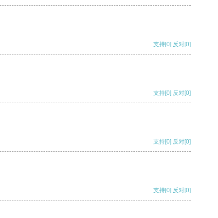
支持
[0]
反对
[0]
支持
[0]
反对
[0]
支持
[0]
反对
[0]
支持
[0]
反对
[0]