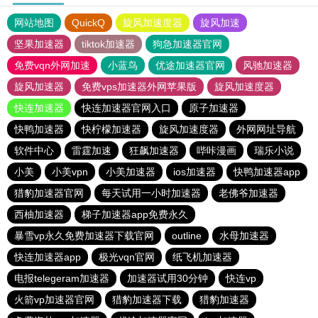
网站地图
QuickQ
旋风加速度器
旋风加速
坚果加速器
tiktok加速器
狗急加速器官网
免费vqn外网加速
小蓝鸟
优途加速器官网
风驰加速器
旋风加速器
免费vps加速器外网苹果版
旋风加速度器
快连加速器
快连加速器官网入口
原子加速器
快鸭加速器
快柠檬加速器
旋风加速度器
外网网址导航
软件中心
雷霆加速
狂飙加速器
哔咔漫画
瑞乐小说
小美
小美vpn
小美加速器
ios加速器
快鸭加速器app
猎豹加速器官网
每天试用一小时加速器
老佛爷加速器
西柚加速器
梯子加速器app免费永久
暴雪vp永久免费加速器下载官网
outline
水母加速器
快连加速器app
极光vqn官网
纸飞机加速器
电报telegeram加速器
加速器试用30分钟
快连vp
火箭vp加速器官网
猎豹加速器下载
猎豹加速器