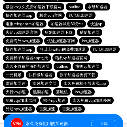
暴雪vp永久免费加速器下载官网
outline
水母加速器
快连加速器app
极光vqn官网
纸飞机加速器
电报telegeram加速器
加速器试用30分钟
快连vp
火箭vp加速器官网
猎豹加速器下载
猎豹加速器
免费海外pvn加速器
优途加速器官网
ios加速器
快连加速器app
可以上twitter的免费加速器
纸飞机加速器
免费梯子加速器app七天
猎豹vp加速器官网
永久不收费的海外加速器
outline
快鸭vp加速器
一元机场
快柠檬加速器
原子加速器免费下载
雷霆加器速
旋风加速度器
永久免费梯子加速器app
天行vp加速
黑洞加速
落地机
ios加速器
免费vqn加速试用
梯子npv加速
永久免费vqn加速外网
酷通npv加速器
雷轰加速
雷轰加速器
小猫咪ciash加速器
极光aurora加速器
永久免费使用的加速器
下载