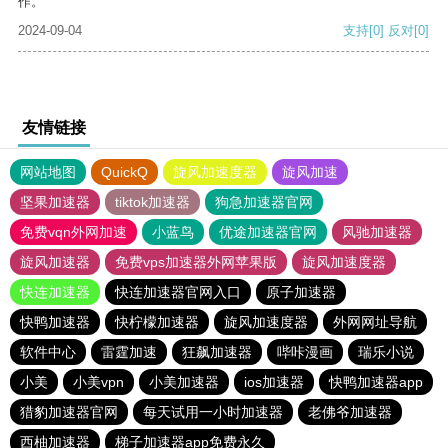
作。
2024-09-04
支持
[0]
反对
[0]
友情链接
网站地图
QuickQ
旋风加速度器
旋风加速
坚果加速器
tiktok加速器
狗急加速器官网
免费vqn外网加速
小蓝鸟
优途加速器官网
风驰加速器
旋风加速器
免费vps加速器外网苹果版
旋风加速度器
快连加速器
快连加速器官网入口
原子加速器
快鸭加速器
快柠檬加速器
旋风加速度器
外网网址导航
软件中心
雷霆加速
狂飙加速器
哔咔漫画
瑞乐小说
小美
小美vpn
小美加速器
ios加速器
快鸭加速器app
猎豹加速器官网
每天试用一小时加速器
老佛爷加速器
西柚加速器
梯子加速器app免费永久