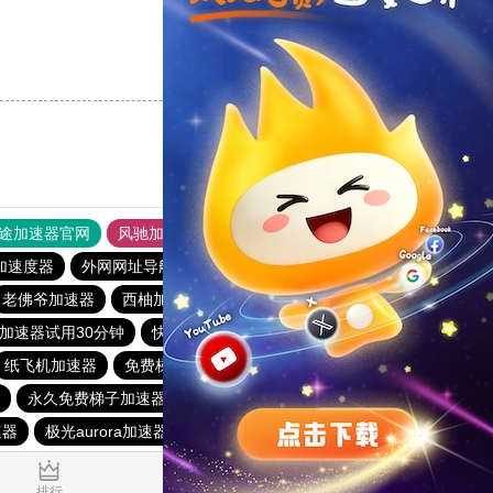
支持
[0]
反对
[0]
途加速器官网
风驰加速器
旋风加速器
加速度器
外网网址导航
软件中心
雷霆加速
狂飙加速器
老佛爷加速器
西柚加速器
梯子加速器app免费永久
加速器试用30分钟
快连vp
火箭vp加速器官网
纸飞机加速器
免费梯子加速器app七天
猎豹vp加速器官网
永久免费梯子加速器app
天行vp加速
黑洞加速
落地机
速器
极光aurora加速器
0.023160s
排行
推荐