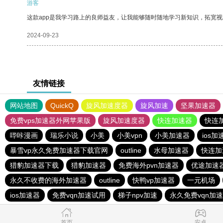
游客
这款app是我学习路上的良师益友，让我能够随时随地学习新知识，拓宽视
2024-09-23
友情链接
网站地图
QuickQ
旋风加速度器
旋风加速
坚果加速器
免费vps加速器外网苹果版
旋风加速度器
快连加速器
快连
哔咔漫画
瑞乐小说
小美
小美vpn
小美加速器
ios加
暴雪vp永久免费加速器下载官网
outline
水母加速器
快连加
猎豹加速器下载
猎豹加速器
免费海外pvn加速器
优途加速
永久不收费的海外加速器
outline
快鸭vp加速器
一元机场
ios加速器
免费vqn加速试用
梯子npv加速
永久免费vqn加
首页
安卓