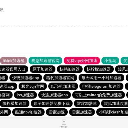
野。
tiktok加速器
狗急加速器官网
免费vqn外网加速
小蓝鸟
优
加速器官网入口
原子加速器
快鸭加速器
快柠檬加速器
旋风
速器
快鸭加速器app
猎豹加速器官网
每天试用一小时加速器
速器app
极光vqn官网
纸飞机加速器
电报telegeram加速器
器官网
ios加速器
快连加速器app
可以上twitter的免费加速器
快柠檬加速器
原子加速器免费下载
雷霆加器速
旋风加速度器
速外网
酷通npv加速器
雷轰加速
雷轰加速器
小猫咪ciash加
苹果