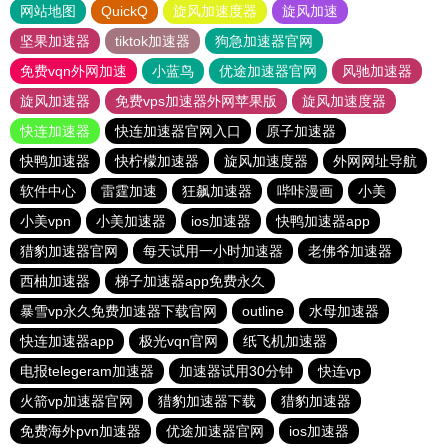
网站地图
QuickQ
旋风加速度器
旋风加速
坚果加速器
tiktok加速器
狗急加速器官网
免费vqn外网加速
小蓝鸟
优途加速器官网
风驰加速器
旋风加速器
免费vps加速器外网苹果版
旋风加速度器
快连加速器
快连加速器官网入口
原子加速器
快鸭加速器
快柠檬加速器
旋风加速度器
外网网址导航
软件中心
雷霆加速
狂飙加速器
哔咔漫画
小美
小美vpn
小美加速器
ios加速器
快鸭加速器app
猎豹加速器官网
每天试用一小时加速器
老佛爷加速器
西柚加速器
梯子加速器app免费永久
暴雪vp永久免费加速器下载官网
outline
水母加速器
快连加速器app
极光vqn官网
纸飞机加速器
电报telegeram加速器
加速器试用30分钟
快连vp
火箭vp加速器官网
猎豹加速器下载
猎豹加速器
免费海外pvn加速器
优途加速器官网
ios加速器