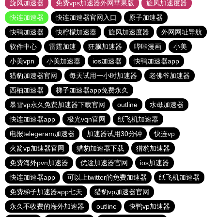
旋风加速器
免费vps加速器外网苹果版
旋风加速度器
快连加速器
快连加速器官网入口
原子加速器
快鸭加速器
快柠檬加速器
旋风加速度器
外网网址导航
软件中心
雷霆加速
狂飙加速器
哔咔漫画
小美
小美vpn
小美加速器
ios加速器
快鸭加速器app
猎豹加速器官网
每天试用一小时加速器
老佛爷加速器
西柚加速器
梯子加速器app免费永久
暴雪vp永久免费加速器下载官网
outline
水母加速器
快连加速器app
极光vqn官网
纸飞机加速器
电报telegeram加速器
加速器试用30分钟
快连vp
火箭vp加速器官网
猎豹加速器下载
猎豹加速器
免费海外pvn加速器
优途加速器官网
ios加速器
快连加速器app
可以上twitter的免费加速器
纸飞机加速器
免费梯子加速器app七天
猎豹vp加速器官网
永久不收费的海外加速器
outline
快鸭vp加速器