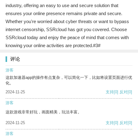
industry, offering an easy to use and secure solution that
ensures your online presence remains private and secure.
Whether you're worried about cyber threats or want to bypass
internet censorship, SSRcloud has got you covered. Choose
SSRcloud today and enjoy the peace of mind that comes with
knowing your online activities are protected.#3#
评论
游客
这款加速器app的操作有点复杂，可以简化一下，比如将设置页面进行优
化。
2024-11-25
支持
[0]
反对
[0]
游客
这款游戏非常好玩，画面精美，玩法丰富。
2024-11-25
支持
[0]
反对
[0]
游客