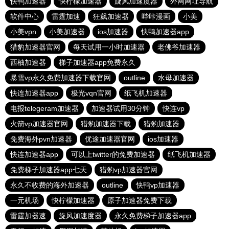
快鸭加速器
快柠檬加速器
旋风加速度器
外网网址导航
软件中心
雷霆加速
狂飙加速器
哔咔漫画
小美
小美vpn
小美加速器
ios加速器
快鸭加速器app
猎豹加速器官网
每天试用一小时加速器
老佛爷加速器
西柚加速器
梯子加速器app免费永久
暴雪vp永久免费加速器下载官网
outline
水母加速器
快连加速器app
极光vqn官网
纸飞机加速器
电报telegeram加速器
加速器试用30分钟
快连vp
火箭vp加速器官网
猎豹加速器下载
猎豹加速器
免费海外pvn加速器
优途加速器官网
ios加速器
快连加速器app
可以上twitter的免费加速器
纸飞机加速器
免费梯子加速器app七天
猎豹vp加速器官网
永久不收费的海外加速器
outline
快鸭vp加速器
一元机场
快柠檬加速器
原子加速器免费下载
雷霆加器速
旋风加速度器
永久免费梯子加速器app