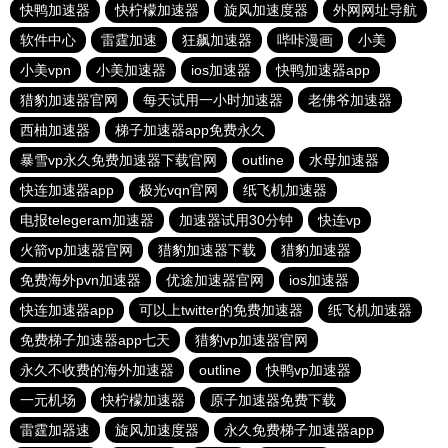
快鸭加速器
快柠檬加速器
旋风加速度器
外网网址导航
软件中心
雷霆加速
狂飙加速器
哔咔漫画
小美
小美vpn
小美加速器
ios加速器
快鸭加速器app
猎豹加速器官网
每天试用一小时加速器
老佛爷加速器
西柚加速器
梯子加速器app免费永久
暴雪vp永久免费加速器下载官网
outline
水母加速器
快连加速器app
极光vqn官网
纸飞机加速器
电报telegeram加速器
加速器试用30分钟
快连vp
火箭vp加速器官网
猎豹加速器下载
猎豹加速器
免费海外pvn加速器
优途加速器官网
ios加速器
快连加速器app
可以上twitter的免费加速器
纸飞机加速器
免费梯子加速器app七天
猎豹vp加速器官网
永久不收费的海外加速器
outline
快鸭vp加速器
一元机场
快柠檬加速器
原子加速器免费下载
雷霆加器速
旋风加速度器
永久免费梯子加速器app