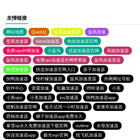
友情链接
网站地图
QuickQ
旋风加速度器
旋风加速
坚果加速器
tiktok加速器
狗急加速器官网
免费vqn外网加速
小蓝鸟
优途加速器官网
风驰加速器
旋风加速器
免费vps加速器外网苹果版
旋风加速度器
快连加速器
快连加速器官网入口
原子加速器
快鸭加速器
快柠檬加速器
旋风加速度器
外网网址导航
软件中心
雷霆加速
狂飙加速器
哔咔漫画
小美
小美vpn
小美加速器
ios加速器
快鸭加速器app
猎豹加速器官网
每天试用一小时加速器
老佛爷加速器
西柚加速器
梯子加速器app免费永久
暴雪vp永久免费加速器下载官网
outline
水母加速器
快连加速器app
极光vqn官网
纸飞机加速器