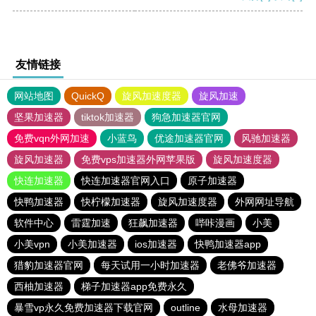
友情链接
网站地图
QuickQ
旋风加速度器
旋风加速
坚果加速器
tiktok加速器
狗急加速器官网
免费vqn外网加速
小蓝鸟
优途加速器官网
风驰加速器
旋风加速器
免费vps加速器外网苹果版
旋风加速度器
快连加速器
快连加速器官网入口
原子加速器
快鸭加速器
快柠檬加速器
旋风加速度器
外网网址导航
软件中心
雷霆加速
狂飙加速器
哔咔漫画
小美
小美vpn
小美加速器
ios加速器
快鸭加速器app
猎豹加速器官网
每天试用一小时加速器
老佛爷加速器
西柚加速器
梯子加速器app免费永久
暴雪vp永久免费加速器下载官网
outline
水母加速器