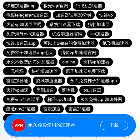
快连加速器app
极光vqn官网
纸飞机加速器
电报telegeram加速器
加速器试用30分钟
快连vp
火箭vp加速器官网
猎豹加速器下载
猎豹加速器
免费海外pvn加速器
优途加速器官网
ios加速器
快连加速器app
可以上twitter的免费加速器
纸飞机加速器
免费梯子加速器app七天
猎豹vp加速器官网
永久不收费的海外加速器
outline
快鸭vp加速器
一元机场
快柠檬加速器
原子加速器免费下载
雷霆加器速
旋风加速度器
永久免费梯子加速器app
天行vp加速
黑洞加速
落地机
ios加速器
免费vqn加速试用
梯子npv加速
永久免费vqn加速外网
酷通npv加速器
雷轰加速
雷轰加速器
小猫咪ciash加速器
极光aurora加速器
永久免费使用的加速器
下载
0.041254s
首页
安卓
苹果
排行
推荐