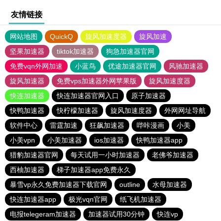
友情链接
网站地图
QuickQ
旋风加速度器
旋风加速
坚果加速器
tiktok加速器
狗急加速器官网
免费vqn外网加速
小蓝鸟
优途加速器官网
风驰加速器
旋风加速器
免费vps加速器外网苹果版
旋风加速度器
快连加速器
快连加速器官网入口
原子加速器
快鸭加速器
快柠檬加速器
旋风加速度器
外网网址导航
软件中心
雷霆加速
狂飙加速器
哔咔漫画
小美
小美vpn
小美加速器
ios加速器
快鸭加速器app
猎豹加速器官网
每天试用一小时加速器
老佛爷加速器
西柚加速器
梯子加速器app免费永久
暴雪vp永久免费加速器下载官网
outline
水母加速器
快连加速器app
极光vqn官网
纸飞机加速器
电报telegeram加速器
加速器试用30分钟
快连vp