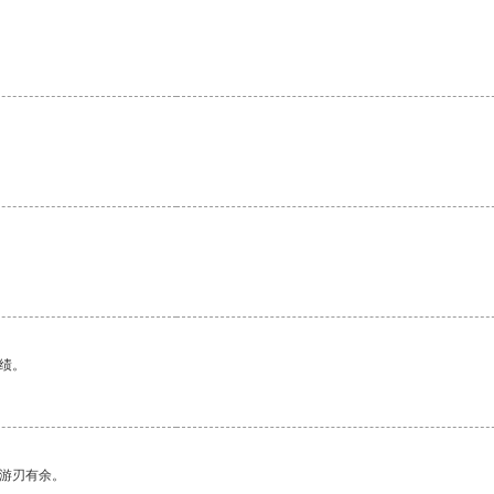
绩。
中游刃有余。