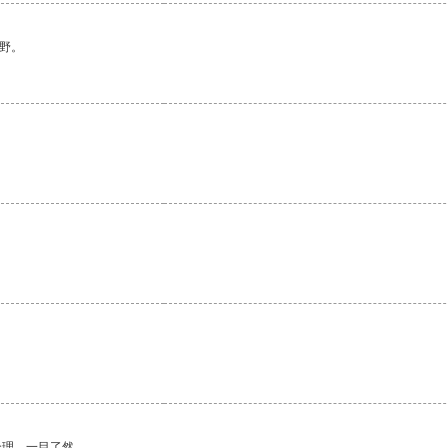
野。
合理，一目了然。