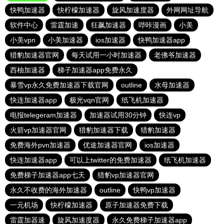
快鸭加速器
快柠檬加速器
旋风加速度器
外网网址导航
软件中心
雷霆加速
狂飙加速器
哔咔漫画
小美
小美vpn
小美加速器
ios加速器
快鸭加速器app
猎豹加速器官网
每天试用一小时加速器
老佛爷加速器
西柚加速器
梯子加速器app免费永久
暴雪vp永久免费加速器下载官网
outline
水母加速器
快连加速器app
极光vqn官网
纸飞机加速器
电报telegeram加速器
加速器试用30分钟
快连vp
火箭vp加速器官网
猎豹加速器下载
猎豹加速器
免费海外pvn加速器
优途加速器官网
ios加速器
快连加速器app
可以上twitter的免费加速器
纸飞机加速器
免费梯子加速器app七天
猎豹vp加速器官网
永久不收费的海外加速器
outline
快鸭vp加速器
一元机场
快柠檬加速器
原子加速器免费下载
雷霆加器速
旋风加速度器
永久免费梯子加速器app