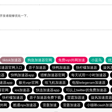
望开发者能够优化一下。
tiktok加速器
狗急加速器官网
免费vqn外网加速
小蓝鸟
优
加速器官网入口
原子加速器
快鸭加速器
快柠檬加速器
旋风
速器
快鸭加速器app
猎豹加速器官网
每天试用一小时加速器
速器app
极光vqn官网
纸飞机加速器
电报telegeram加速器
器官网
ios加速器
快连加速器app
可以上twitter的免费加速器
快柠檬加速器
原子加速器免费下载
雷霆加器速
旋风加速度器
速外网
酷通npv加速器
雷轰加速
雷轰加速器
小猫咪ciash加