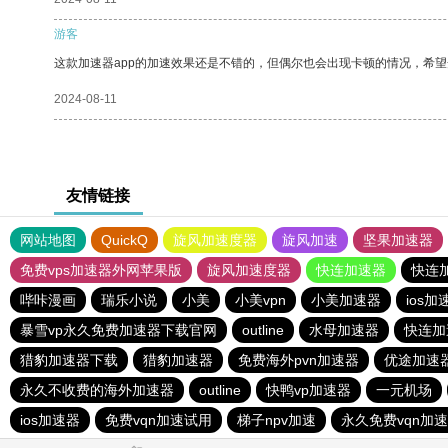
游客
这款加速器app的加速效果还是不错的，但偶尔也会出现卡顿的情况，希
2024-08-11
友情链接
网站地图
QuickQ
旋风加速度器
旋风加速
坚果加速器
免费vps加速器外网苹果版
旋风加速度器
快连加速器
快连
哔咔漫画
瑞乐小说
小美
小美vpn
小美加速器
ios加
暴雪vp永久免费加速器下载官网
outline
水母加速器
快连加
猎豹加速器下载
猎豹加速器
免费海外pvn加速器
优途加速
永久不收费的海外加速器
outline
快鸭vp加速器
一元机场
ios加速器
免费vqn加速试用
梯子npv加速
永久免费vqn加