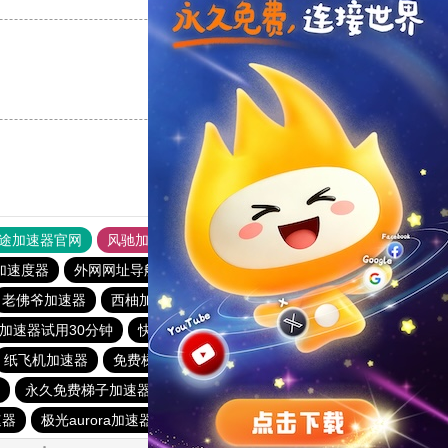
支持
[0]
反对
[0]
途加速器官网
风驰加速器
旋风加速器
加速度器
外网网址导航
软件中心
雷霆加速
狂飙加速器
老佛爷加速器
西柚加速器
梯子加速器app免费永久
加速器试用30分钟
快连vp
火箭vp加速器官网
纸飞机加速器
免费梯子加速器app七天
猎豹vp加速器官网
永久免费梯子加速器app
天行vp加速
黑洞加速
落地机
速器
极光aurora加速器