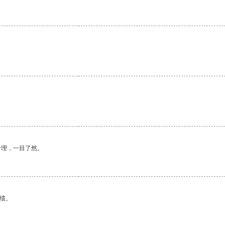
。
。
合理，一目了然。
绩。